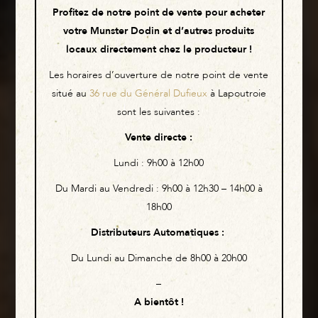
Profitez de notre point de vente pour acheter
votre Munster Dodin et d’autres produits
locaux directement chez le producteur !
Les horaires d’ouverture de notre point de vente
situé au
36 rue du Général Dufieux
à Lapoutroie
Non classé
sont les suivantes :
Vente directe
:
Lundi :
9h00 à 12h00
Du Mardi au Vendredi :
9h00 à 12h30 – 14h00 à
18h00
Distributeurs Automatiques
:
Du Lundi au Dimanche de 8h00 à 20h00
–
A bientôt !