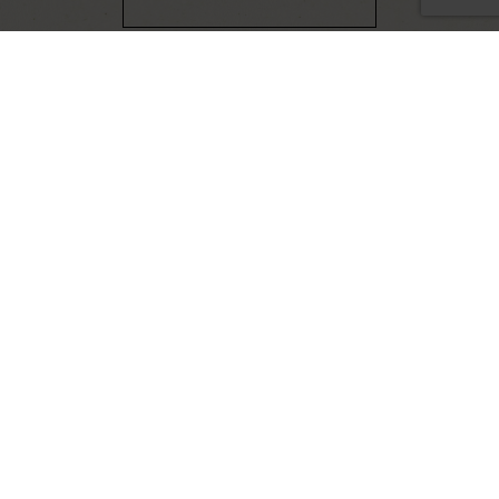
Commandez nos Munsters DODIN et
faites-vous livrer directement chez vous
grâce à :
« L’Alsace Chez Vous ! »
Vous y trouverez nos Munsters ainsi que d’autres produits 100%
alsaciens.
COMMANDER EN LIGNE