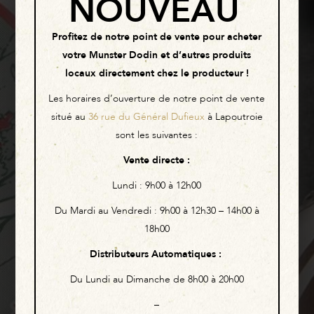
NOUVEAU
Profitez de notre point de vente pour acheter
Notre Boutique
votre Munster Dodin et d’autres produits
locaux directement chez le producteur !
Les horaires d’ouverture de notre point de vente
situé au
36 rue du Général Dufieux
à Lapoutroie
sont les suivantes :
Vente directe
:
Lundi :
9h00 à 12h00
Du Mardi au Vendredi :
9h00 à 12h30 – 14h00 à
18h00
Distributeurs Automatiques
:
Du Lundi au Dimanche de 8h00 à 20h00
–