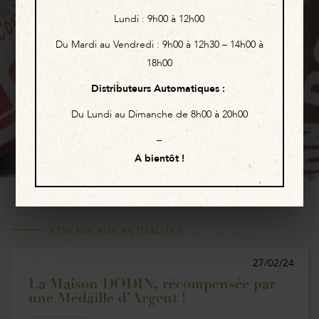
Lundi :
9h00 à 12h00
Du Mardi au Vendredi :
9h00 à 12h30 – 14h00 à
18h00
Distributeurs Automatiques
:
Du Lundi au Dimanche de 8h00 à 20h00
–
A bientôt !
REVENIR AUX ACTUALITÉS
27/02/24
La Maison DODIN, récompensée par
une Médaille d’Argent !