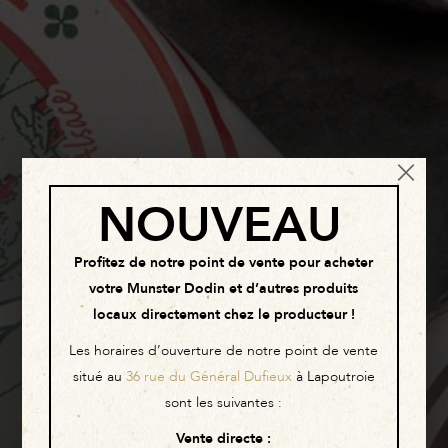
×
NOUVEAU
Profitez de notre point de vente pour acheter
votre Munster Dodin et d’autres produits
La Maison DODIN,
locaux directement chez le producteur !
Les horaires d’ouverture de notre point de vente
récompensée par une
situé au
36 rue du Général Dufieux
à Lapoutroie
Médaille d’Argent !
sont les suivantes :
Vente directe
: