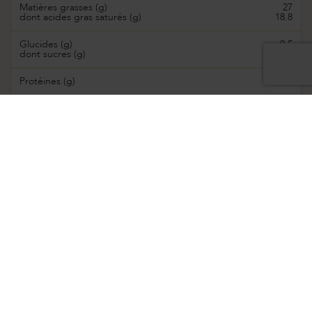
Matières grasses (g)
27
dont acides gras saturés (g)
18.8
Glucides (g)
0.5
dont sucres (g)
0.5
Protéines (g)
19.3
Sel (g)
1.8
COMMANDER EN LIGNE
Suggestion de recettes